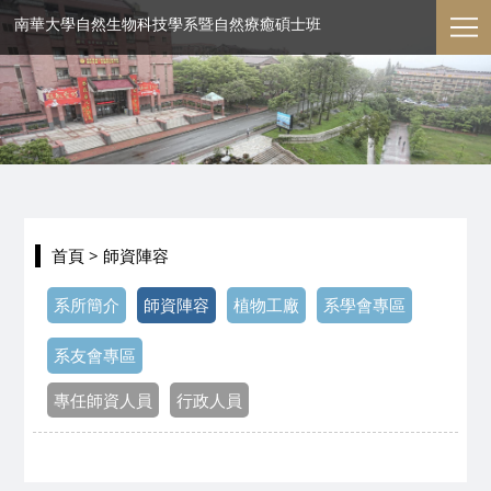
南華大學自然生物科技學系暨自然療癒碩士班
首頁
> 師資陣容
系所簡介
師資陣容
植物工廠
系學會專區
系友會專區
專任師資人員
行政人員