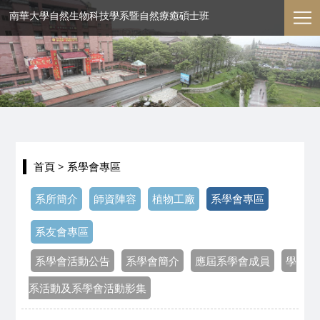
南華大學自然生物科技學系暨自然療癒碩士班
首頁
> 系學會專區
系所簡介
師資陣容
植物工廠
系學會專區
系友會專區
系學會活動公告
系學會簡介
應屆系學會成員
學
系活動及系學會活動影集